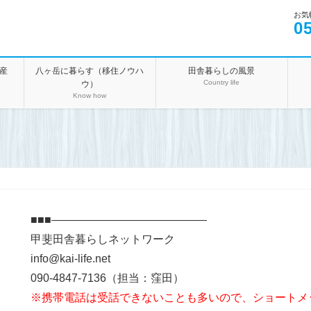
お気
0
産
八ヶ岳に暮らす（移住ノウハ
田舎暮らしの風景
Country life
ウ）
Know how
■■■——————————————
甲斐田舎暮らしネットワーク
info@kai-life.net
090-4847-7136（担当：窪田）
※携帯電話は受話できないことも多いので、ショートメ