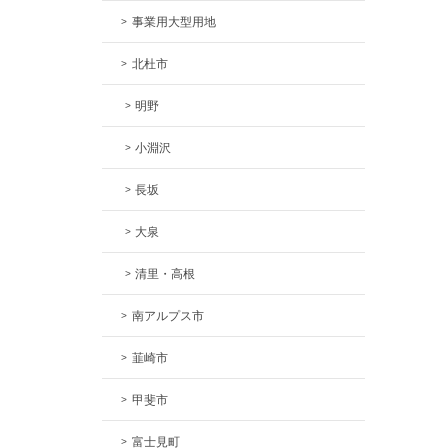
事業用大型用地
北杜市
明野
小淵沢
長坂
大泉
清里・高根
南アルプス市
韮崎市
甲斐市
富士見町