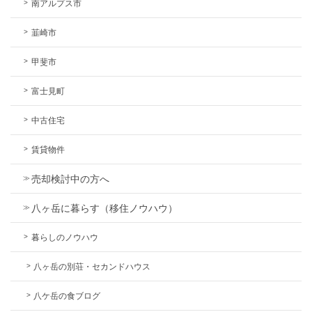
南アルプス市
韮崎市
甲斐市
富士見町
中古住宅
賃貸物件
売却検討中の方へ
八ヶ岳に暮らす（移住ノウハウ）
暮らしのノウハウ
八ヶ岳の別荘・セカンドハウス
八ケ岳の食ブログ