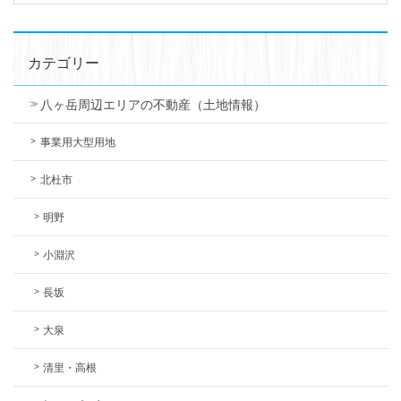
カテゴリー
八ヶ岳周辺エリアの不動産（土地情報）
事業用大型用地
北杜市
明野
小淵沢
長坂
大泉
清里・高根