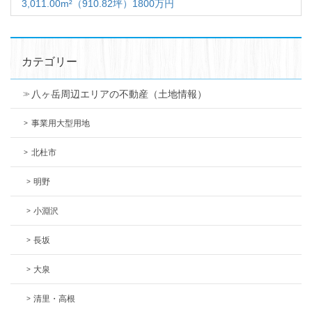
3,011.00m²（910.82坪）1800万円
カテゴリー
八ヶ岳周辺エリアの不動産（土地情報）
事業用大型用地
北杜市
明野
小淵沢
長坂
大泉
清里・高根