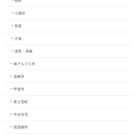
明野
小淵沢
長坂
大泉
清里・高根
南アルプス市
韮崎市
甲斐市
富士見町
中古住宅
賃貸物件