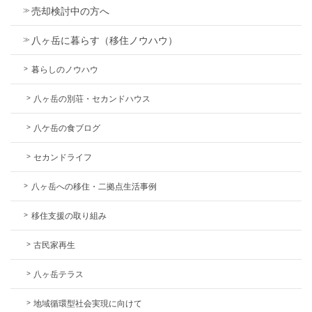
売却検討中の方へ
八ヶ岳に暮らす（移住ノウハウ）
暮らしのノウハウ
八ヶ岳の別荘・セカンドハウス
八ケ岳の食ブログ
セカンドライフ
八ヶ岳への移住・二拠点生活事例
移住支援の取り組み
古民家再生
八ヶ岳テラス
地域循環型社会実現に向けて