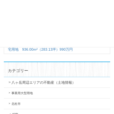
カテゴリー
長坂
タグ
土地
【売地】北杜市 長坂町長坂上条 （長坂駅 ） 住宅用地
133万円
【売地】北杜市長坂町長坂町大井ヶ森 （甲斐小泉駅 ）住
宅用地 936.00m²（283.13坪）990万円
カテゴリー
八ヶ岳周辺エリアの不動産（土地情報）
事業用大型用地
北杜市