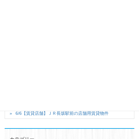
山梨県北杜市長坂町長坂上条2539-43
TEL 0551-90-7696 FAX 0551-30-7691
------------------------------------------■■■
Facebook
X
Bluesky
Hatena
LINE
カテゴリー
長坂
タグ
成約済
土地
竹の建築をやってみたい！
6/6【賃貸店舗】ＪＲ長坂駅前の店舗用賃貸物件