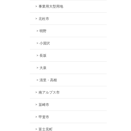
事業用大型用地
北杜市
明野
小淵沢
長坂
大泉
清里・高根
南アルプス市
韮崎市
甲斐市
富士見町