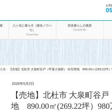
お気
0
産
八ヶ岳に暮らす（移住ノウハ
田舎暮らしの風景
Country life
ウ）
Know how
大泉
【売地】北杜市 大泉町谷戸（甲斐小泉駅） 住宅用地 890.00㎡(269.22坪）
2026年5月2日
【売地】北杜市 大泉町谷戸
地 890.00㎡(269.22坪）98