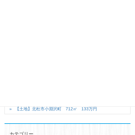
TEL 0551-90-7696 FAX 0551-30-7691
------------------------------------------■■■
Facebook
X
Bluesky
Hatena
LINE
カテゴリー
中古住宅
タグ
成約済
【土地】長坂町小荒間 甲斐小泉駅徒歩１０分 三分一湧
水近くの南傾斜の土地 １８０坪 ７２０万円
【土地】北杜市小淵沢町 712㎡ 133万円
カテゴリー