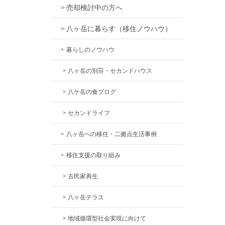
売却検討中の方へ
八ヶ岳に暮らす（移住ノウハウ）
暮らしのノウハウ
八ヶ岳の別荘・セカンドハウス
八ケ岳の食ブログ
セカンドライフ
八ヶ岳への移住・二拠点生活事例
移住支援の取り組み
古民家再生
八ヶ岳テラス
地域循環型社会実現に向けて