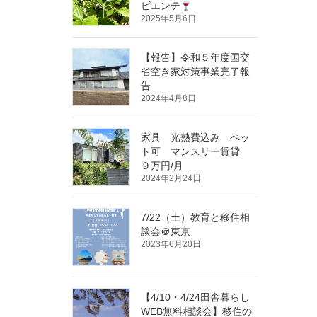
ビエンテ
2025年5月6日
【報告】令和５年度国交
省空き家対策事業完了報
告
2024年4月8日
家具 光熱費込み ペッ
ト可 マンスリー賃貸
９万円/月
2024年2月24日
7/22（土）教育と移住相
談会＠東京
2023年6月20日
【4/10・4/24田舎暮らし
WEB無料相談会】移住の