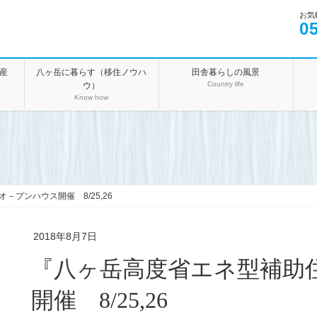
お気
0
産
八ヶ岳に暮らす（移住ノウハ
田舎暮らしの風景
Country life
ウ）
Know how
プンハウス開催 8/25,26
2018年8月7日
『八ヶ岳高度省エネ型補助
開催 8/25,26