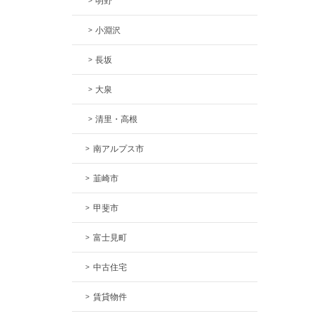
明野
小淵沢
長坂
大泉
清里・高根
南アルプス市
韮崎市
甲斐市
富士見町
中古住宅
賃貸物件