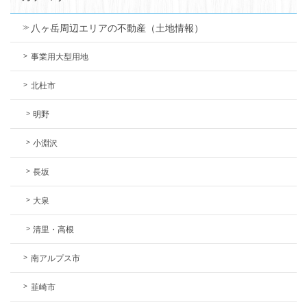
八ヶ岳周辺エリアの不動産（土地情報）
事業用大型用地
北杜市
明野
小淵沢
長坂
大泉
清里・高根
南アルプス市
韮崎市