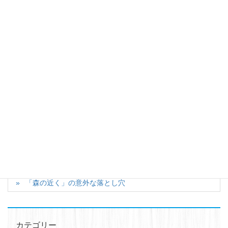
〒408-0021
山梨県北杜市長坂町長坂上条2539-43
TEL 0551-90-7696 FAX 0551-30-7691
------------------------------------------■■■
Facebook
X
Bluesky
Hatena
LINE
カテゴリー
八ヶ岳に暮らす（移住ノウハウ）
【契約済】利便性と景色バツグン！大泉町西井出830万円
「森の近く」の意外な落とし穴
カテゴリー