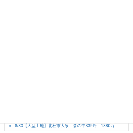
MOBILE 090-4847-7136
◆山梨八ヶ岳スタジオ
〒408-0021
山梨県北杜市長坂町長坂上条2539-43
TEL 0551-90-7696 FAX 0551-30-7691
------------------------------------------■■■
Facebook
X
Bluesky
Hatena
LINE
カテゴリー
八ヶ岳に暮らす（移住ノウハウ）
７月１４日、１５日、１６日『八ヶ岳無垢の家』店舗併用
住宅オ-プンハウス開催
6/30【大型土地】北杜市大泉 森の中839坪 1380万